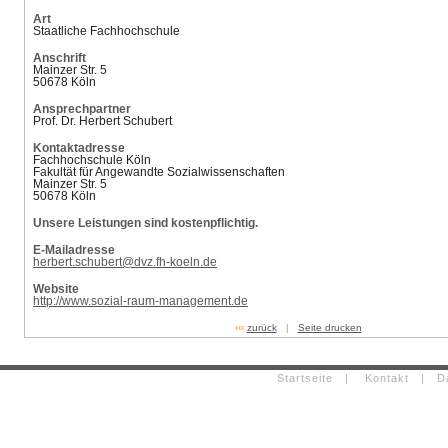
Art
Staatliche Fachhochschule
Anschrift
Mainzer Str. 5
50678 Köln
Ansprechpartner
Prof. Dr. Herbert Schubert
Kontaktadresse
Fachhochschule Köln
Fakultät für Angewandte Sozialwissenschaften
Mainzer Str. 5
50678 Köln
Unsere Leistungen sind kostenpflichtig.
E-Mailadresse
herbert.schubert@dvz.fh-koeln.de
Website
http://www.sozial-raum-management.de
‹‹‹
zurück
|
Seite drucken
Startseite
|
Kontakt
|
D